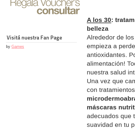
A los 30
: trata
belleza
Alrededor de los 
Visitá nuestra Fan Page
empieza a perder
by
Games
antioxidantes. P
alimentación! To
nuestra salud int
Una vez que ca
con tratamientos
microdermoabr
máscaras nutrit
adecuados que te
suavidad en tu pi