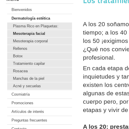
Los tratamie
Bienvenidos
Dermatología estética
A los 20 soñamos
Plasma Rico en Plaquetas:
tiempo; a los 40
Mesoterapia facial
los 50 ¡exigimos
Mesoterapia corporal
¿Qué nos convie
Rellenos
Botox
profesional.
Tratamiento capilar
En cada etapa d
Rosacea
inquietudes y t
Manchas de la piel
existen los cent
Acné y secuelas
algunas de esta
Cosmiatría
cuerpo pero, por
Promociones
etapas y vivir d
Artículos de interés
Preguntas frecuentes
A los 20
: presta
Contacto