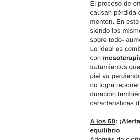
El proceso de en
causan pérdida d
mentón. En este
siendo los mismos
sobre todo- aum
Lo ideal es comb
con
mesoterapi
tratamientos que
piel va perdiend
no logra reponer
duración tambié
características 
A los 50
: ¡Aler
equilibrio
Además de cierto