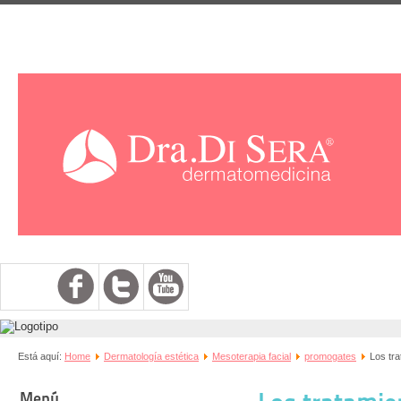
Está aquí:
Home
Dermatología estética
Mesoterapia facial
promogates
Los tr
Menú