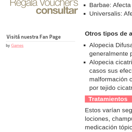
Barbae: Afecta 
Universalis: Af
Otros tipos de 
Visitá nuestra Fan Page
Alopecia Difus
by
Games
generalmente p
Alopecia cicatr
casos sus efec
malformación o 
por tejido cica
Tratamiento
Estos varían seg
lociones, champu
medicación tópic