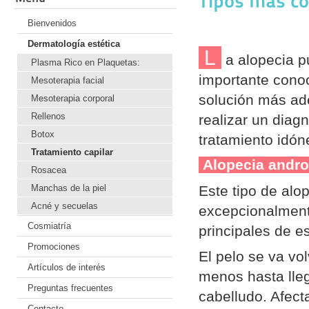
Tipos más c
Bienvenidos
Dermatología estética
L
a alopecia p
Plasma Rico en Plaquetas:
importante conoc
Mesoterapia facial
solución más ade
Mesoterapia corporal
Rellenos
realizar un diag
Botox
tratamiento idóne
Tratamiento capilar
Alopecia andr
Rosacea
Manchas de la piel
Este tipo de alo
Acné y secuelas
excepcionalment
Cosmiatría
principales de e
Promociones
El pelo se va vo
Artículos de interés
menos hasta lleg
Preguntas frecuentes
cabelludo. Afecta
Contacto